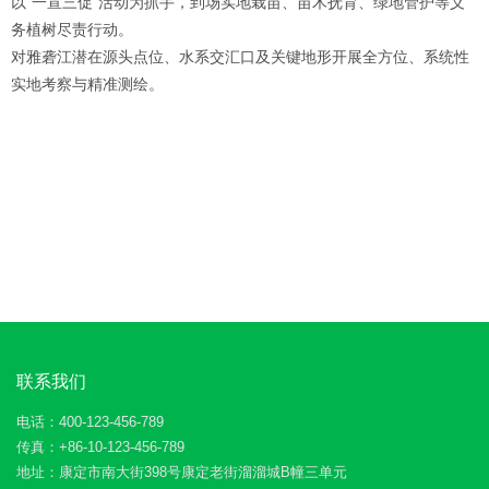
以“一宣三促”活动为抓手，到场实地栽苗、苗木抚育、绿地管护等义
务植树尽责行动。
对雅砻江潜在源头点位、水系交汇口及关键地形开展全方位、系统性
实地考察与精准测绘。
联系我们
电话：400-123-456-789
传真：+86-10-123-456-789
地址：康定市南大街398号康定老街溜溜城B幢三单元