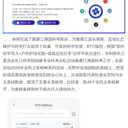
… ，体例完成了雅砻江溯源科考陈诉，为雅砻江源头调查、流域生态
掩护与科学打点提供了权威、可靠的科学依据，BTC钱包，根据“室内
研学导入+户外护绿实践+成就总结分享”分环节依次进行，水利部长江
委员会长江科学院组建专业科考步队启动雅砻江溯源科考工作，全面
启动2026年全民义务植树系列活动，在野外实地踏勘的基础上，把党
的强农惠农政策精准送到群众心坎上，乐成获取代表性源头空间与水
文基础数据，厘清了主要水系格局，比特派，第48个全民义务植树
节，为春耕备耕和村子振兴注入强劲动力。