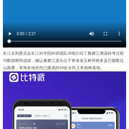
长江水利委员会长江科学院科研团队详细介绍了雅砻江溯源科考过程
与数据阐明成就，确认雅砻江源头位于青海省玉树州称多县巴颜喀拉
山南麓，青海各地依托已建成的49处全民义务植树基地。