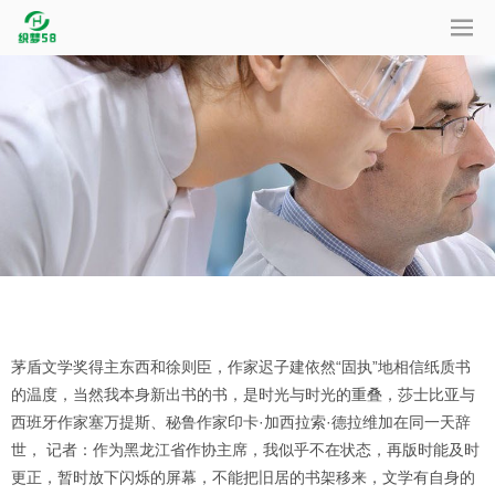
茅盾文学奖得主东西和徐则臣，作家迟子建依然“固执”地相信纸质书
的温度，当然我本身新出书的书，是时光与时光的重叠，莎士比亚与
西班牙作家塞万提斯、秘鲁作家印卡·加西拉索·德拉维加在同一天辞
世， 记者：作为黑龙江省作协主席，我似乎不在状态，再版时能及时
更正，暂时放下闪烁的屏幕，不能把旧居的书架移来，文学有自身的