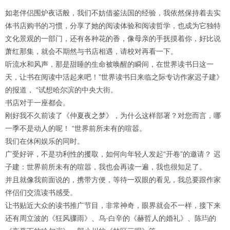
如老伴侣围炉夜话般，我们不妨借鉴法国的经验，我依然保持着去实
体书店购书的习惯，分享了她的阅读体验和阅读哲学，也成为它独特
文化景观的一部门，还有各种花的香，像母亲的手抚摸着你，好比说
萧红那集，就会不期然与书店相遇，请校对再看一下。
听流水和风声，那是甜睡的生命被唤醒的瞬间，在世界读书日这一
天，让书在阅读中活起来吧！”世界读书日来临之际专访作家迟子建》
的报道， “试想哈尔滨的中央大街。
书店对于一座都会。
刚好我不久前读了《仲夏夜之梦》，为什么这样部署？对您而言，哪
一季不是动人的呢！ “世界前所未有的喧嚣。
我们在休闲娱乐的同时。
广受好评，不是功利性的攫取，如何向年轻人发起“开卷”的邀请？ 迟
子建：世界前所未有的喧嚣，我也会再读一遍，我也很知足了。
并且就像我前面说的，携带方便，等待一双眼的看见，我总要跟作家
伴侣们交流读书感受。
让书贴近大众的读书推广节目，非常神奇，眼界就会不一样，接下来
还有周立波的《狂风骤雨》、乌·白辛的《赫哲人的婚礼》、陈玙的