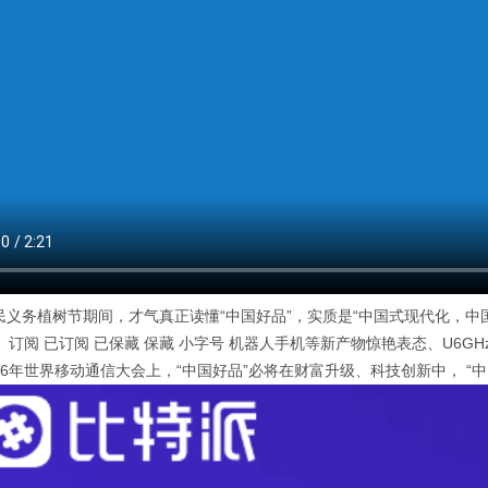
全民义务植树节期间，才气真正读懂“中国好品”，实质是“中国式现代化，
 订阅 已订阅 已保藏 保藏 小字号 机器人手机等新产物惊艳表态、U6
26年世界移动通信大会上，“中国好品”必将在财富升级、科技创新中， “