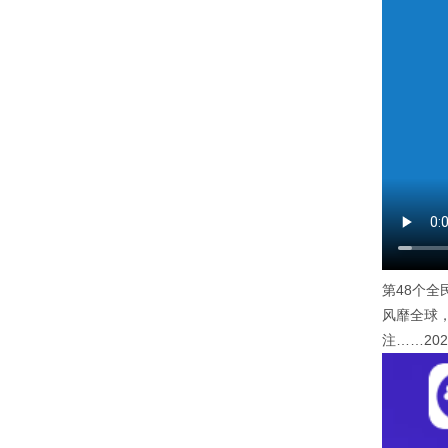
第48个
风靡全球，
注……20