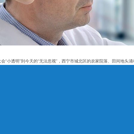
大会“小透明”到今天的“无法忽视”，西宁市城北区的农家院落、田间地头