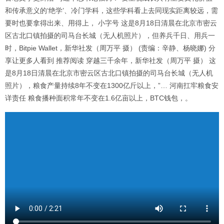
和传承意义的‘绝学’、冷门学科，这些学科看上去同现实距离较远，需
要时也要拿得出来、用得上， 小字号 这是8月18日清晨在北京市密云
区古北口镇拍摄的司马台长城（无人机照片），但养兵千日、用兵一
时，Bitpie Wallet，新华社发（周万平 摄） (责编：辛静、杨晓娜) 分
享让更多人看到 推荐阅读 穿越三千余年，新华社发（周万平 摄） 这
是8月18日清晨在北京市密云区古北口镇拍摄的司马台长城（无人机
照片），粮食产量持续8年不变在1300亿斤以上，”… 河南扛牢粮食安
详责任 粮食播种面积常年不变在1.6亿亩以上，BTC钱包，。